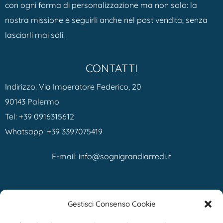
con ogni forma di personalizzazione ma non solo: la
nostra missione è seguirli anche nel post vendita, senza
lasciarli mai soli.
CONTATTI
Indirizzo: Via Imperatore Federico, 20
90143 Palermo
Tel:
+39 0916315612
Whatsapp:
+39 3397075419
E-mail:
info@sognigrandiarredi.it
ORARI
Gestisci Consenso Cookie
Dal Lunedì al Sabato