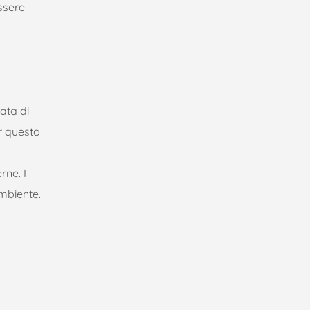
ssere
ata di
r questo
rne. I
mbiente.