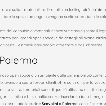
are e solide, materiali tradizionali e un feeling retrò, un’atm
ttare lo spazio ad angolo vengono scelte soprattutto le col
e dal connubio di materiali innovativi e classici (come il legn
ttutto per i grandi open space) e da dettagli all’avanguardi
i cestelli estraibili, basi angolo attrezzate e basi ribassate.
 Palermo
minoso open space o un ambiente dalle dimensioni più contenu
o, avendo a cuore i propri clienti, offre soluzioni per la vostr
nte sicure. I materiali sono di qualità altissima e tutti i desi
are estetica e funzionalità senza rinunciare a tutto il meglio
 scoprire tutte le
cucine
Scavolini
a Palermo
, con infinite pr