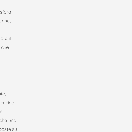
osfera
onne,
o o il
a che
te,
a cucina
gn
 che una
oposte su