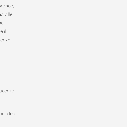
poranee,
no alle
me
 il
ulenza
iacenza i
nibile e