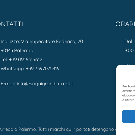
NTATTI
ORAR
Indirizzo: Via Imperatore Federico, 20
Dal 
90143 Palermo
9.00 
Tel:
+39 0916315612
Dome
Whatsapp:
+39 3397075419
E-mail:
info@sognigrandiarredi.it
Per forni
accedere 
elaborar
o ritirar
rredo a Palermo. Tutti i marchi qui riportati detengono ogni diritt