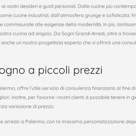
ere ai vostri desideri e gusti personali. Dalle cucine più contem
missime cucine industrial, dall’atmosfera grunge e sofisticata, fi
e commisurate alle esigenze della modernità. In più, tantissi
stra cucina ad angolo. Da Sogni Grandi Arredi, oltre a trovare
à anche un nostro progettista esperto che vi offrirà una cons
ogno a piccoli prezzi
rmo, offre l’utile servizio di consulenza finanziaria al fine di
i. Inoltre, per favorire i nostri clienti, è possibile tenere in g
nza variazione di prezzo.
ne e arredo a Palermo, con la massima personalizzazione dispo