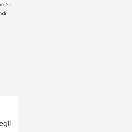
o. Se
ndi
TO
egli