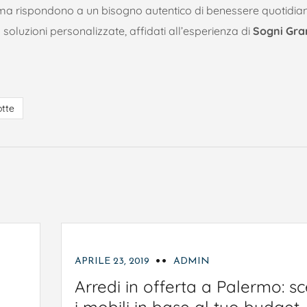
ma rispondono a un bisogno autentico di benessere quotidian
soluzioni personalizzate, affidati all’esperienza di
Sogni Gra
otte
ARREDAMENTO
BAGNO
CAMERE DA LET
CAMERETTE
COMPLEMENTI D'ARREDO
CUCINE
DIVANI
SALOTTI
SOGGIORNO
TAVOLI
APRILE 23, 2019
ADMIN
Arredi in offerta a Palermo: sc
i mobili in base al tuo budget