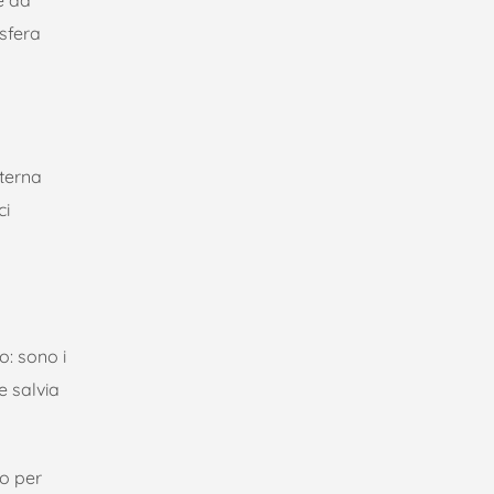
osfera
nterna
ci
o: sono i
e salvia
no per