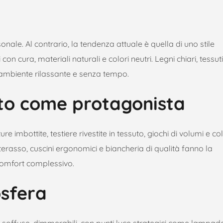
ale. Al contrario, la tendenza attuale è quella di uno stile
n cura, materiali naturali e colori neutri. Legni chiari, tessuti 
n ambiente rilassante e senza tempo.
tto come protagonista
re imbottite, testiere rivestite in tessuto, giochi di volumi e col
terasso, cuscini ergonomici e biancheria di qualità fanno la
 comfort complessivo.
osfera
luci soffuse, dimmerabili, con punti luce strategici come lampad