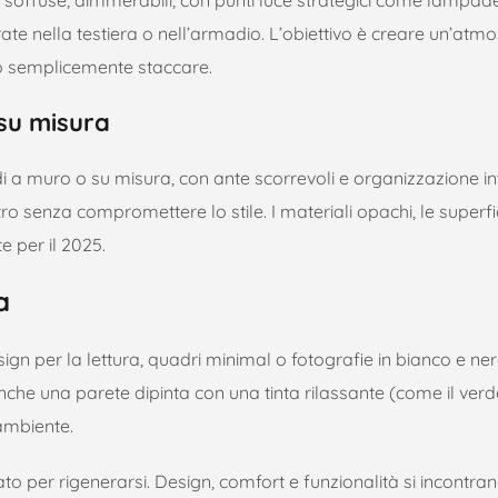
rate nella testiera o nell’armadio. L’obiettivo è creare un’atm
 o semplicemente staccare.
 su misura
di a muro o su misura, con ante scorrevoli e organizzazione i
ro senza compromettere lo stile. I materiali opachi, le superfi
te per il 2025.
a
ign per la lettura, quadri minimal o fotografie in bianco e ner
nche una parete dipinta con una tinta rilassante (come il verd
ambiente.
o per rigenerarsi. Design, comfort e funzionalità si incontra