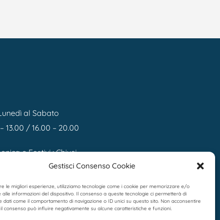
I
Lunedì al Sabato
– 13.00 / 16.00 – 20.00
nica e Festivi : Chiusi
Gestisci Consenso Cookie
re le migliori esperienze, utilizziamo tecnologie come i cookie per memorizzare e/o
alle informazioni del dispositivo. Il consenso a queste tecnologie ci permetterà di
e dati come il comportamento di navigazione o ID unici su questo sito. Non acconsentire
e il consenso può influire negativamente su alcune caratteristiche e funzioni.