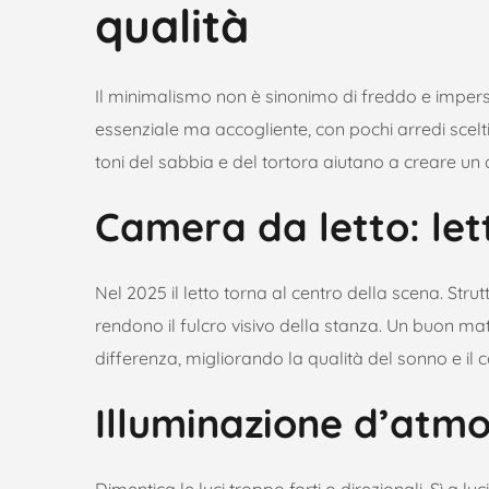
qualità
Il minimalismo non è sinonimo di freddo e imperson
essenziale ma accogliente, con pochi arredi scelti co
toni del sabbia e del tortora aiutano a creare u
Camera da letto: le
Nel 2025 il letto torna al centro della scena. Struttu
rendono il fulcro visivo della stanza. Un buon ma
differenza, migliorando la qualità del sonno e il
Illuminazione d’atm
Dimentica le luci troppo forti o direzionali. Sì a 