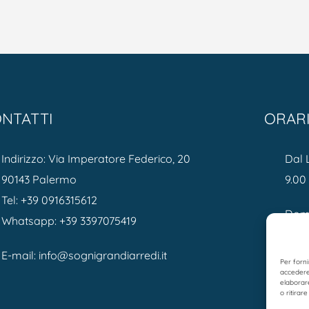
NTATTI
ORAR
Indirizzo: Via Imperatore Federico, 20
Dal 
90143 Palermo
9.00 
Tel:
+39 0916315612
Dome
Whatsapp:
+39 3397075419
E-mail:
info@sognigrandiarredi.it
Per forni
accedere 
elaborar
o ritirar