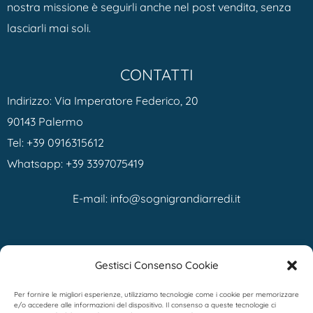
nostra missione è seguirli anche nel post vendita, senza
lasciarli mai soli.
CONTATTI
Indirizzo: Via Imperatore Federico, 20
90143 Palermo
Tel:
+39 0916315612
Whatsapp:
+39 3397075419
E-mail:
info@sognigrandiarredi.it
ORARI
Gestisci Consenso Cookie
Dal Lunedì al Sabato
Per fornire le migliori esperienze, utilizziamo tecnologie come i cookie per memorizzare
e/o accedere alle informazioni del dispositivo. Il consenso a queste tecnologie ci
9.00 – 13.00 / 16.00 – 20.00