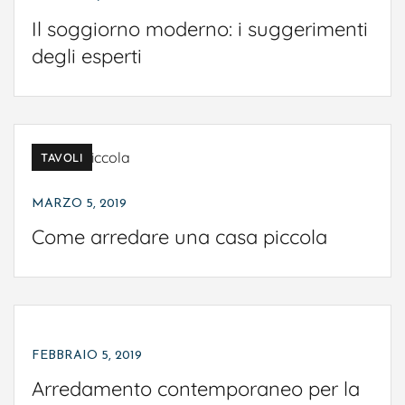
Il soggiorno moderno: i suggerimenti
ARREDAMENTO
BAGNO
CAMERE DA LETTO
degli esperti
CAMERETTE
COMPLEMENTI D'ARREDO
CUCINE
DIVANI
SALOTTI
SOGGIORNO
TAVOLI
ARREDAMENTO
CAMERE DA LETTO
MARZO 5, 2019
Come arredare una casa piccola
CAMERETTE
COMPLEMENTI D'ARREDO
CUCINE
DIVANI
SALOTTI
SOGGIORNO
TAVOLI
FEBBRAIO 5, 2019
Arredamento contemporaneo per la