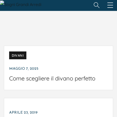
DIVANI
ARREDAMENTO
BAGNO
CAMERE DA LETTO
MAGGIO 7, 2025
Come scegliere il divano perfetto
CAMERETTE
COMPLEMENTI D'ARREDO
CUCINE
DIVANI
SALOTTI
SOGGIORNO
TAVOLI
APRILE 23, 2019