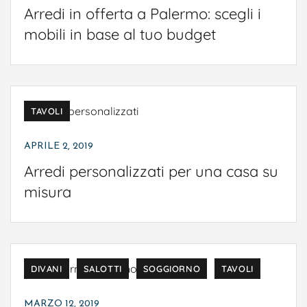
Arredi in offerta a Palermo: scegli i
ARREDAMENTO
BAGNO
CAMERE DA LETTO
mobili in base al tuo budget
CAMERETTE
COMPLEMENTI D'ARREDO
CUCINE
DIVANI
SALOTTI
SOGGIORNO
TAVOLI
APRILE 2, 2019
Arredi personalizzati per una casa su
misura
ARREDAMENTO
COMPLEMENTI D'ARREDO
DIVANI
SALOTTI
SOGGIORNO
TAVOLI
MARZO 12, 2019