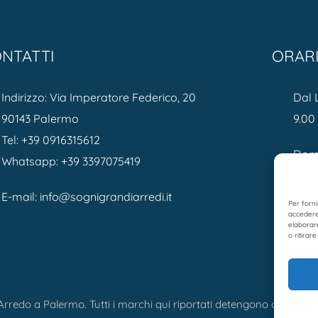
NTATTI
ORAR
Indirizzo: Via Imperatore Federico, 20
Dal 
90143 Palermo
9.00 
Tel:
+39 0916315612
Dome
Whatsapp:
+39 3397075419
E-mail:
info@sognigrandiarredi.it
Per forni
accedere 
elaborar
o ritirar
rredo a Palermo. Tutti i marchi qui riportati detengono ogni diritt