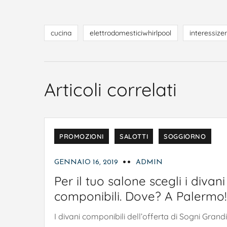
cucina
elettrodomesticiwhirlpool
interessize
Articoli correlati
ARREDAMENTO
DIVANI
OFFERTE
PROMOZIONI
SALOTTI
SOGGIORNO
GENNAIO 16, 2019
ADMIN
Per il tuo salone scegli i divani
componibili. Dove? A Palermo!
I divani componibili dell’offerta di Sogni Grandi