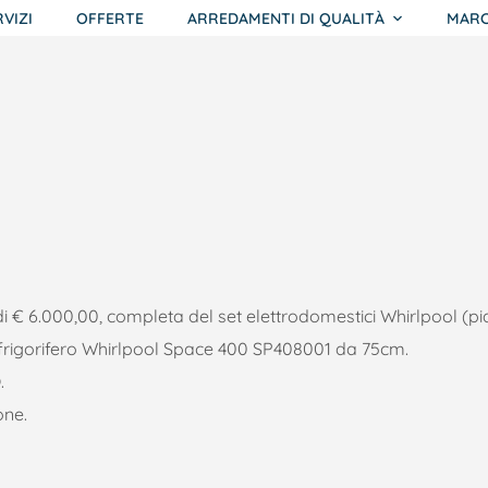
RVIZI
OFFERTE
ARREDAMENTI DI QUALITÀ
MARC
i € 6.000,00, completa del set elettrodomestici Whirlpool (p
 frigorifero Whirlpool Space 400 SP408001 da 75cm.
O
.
one.